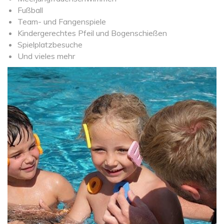
Fußball
Team- und Fangenspiele
Kindergerechtes Pfeil und Bogenschießen
Spielplatzbesuche
Und vieles mehr