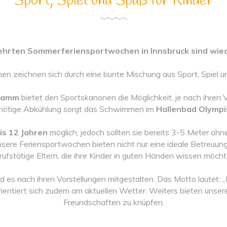
Sport, Spiel und Spaß für Kinder
hrten Sommerferiensportwochen in Innsbruck sind wied
n zeichnen sich durch eine bunte Mischung aus Sport, Spiel un
gramm
bietet den Sportskanonen die Möglichkeit, je nach ihren Vo
e nötige Abkühlung sorgt das Schwimmen im
Hallenbad Olympi
bis 12 Jahren
möglich, jedoch sollten sie bereits 3-5 Meter oh
sere Feriensportwochen bieten nicht nur eine ideale Betreuung 
rufstätige Eltern, die ihre Kinder in guten Händen wissen möcht
 es nach ihren Vorstellungen mitgestalten. Das Motto lautet: 
ientiert sich zudem am aktuellen Wetter. Weiters bieten unse
Freundschaften zu knüpfen.