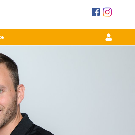
te
urse