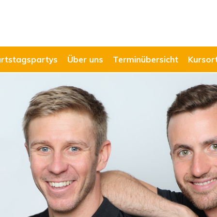
rtstagspartys
Über uns
Terminübersicht
Kursor
Schwimmk
zu den Kursen