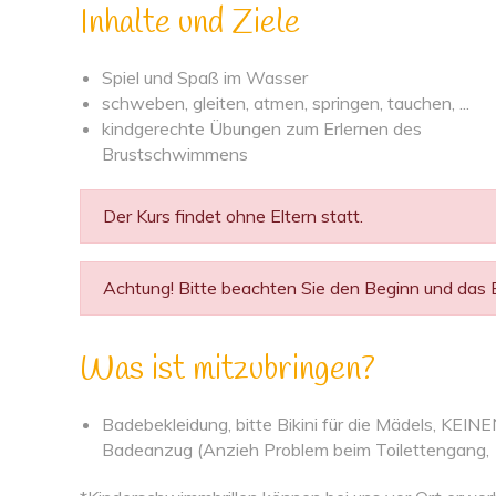
Inhalte und Ziele
Spiel und Spaß im Wasser
schweben, gleiten, atmen, springen, tauchen, ...
kindgerechte Übungen zum Erlernen des
Brustschwimmens
Der Kurs findet ohne Eltern statt.
Achtung! Bitte beachten Sie den Beginn und das En
Was ist mitzubringen?
Badebekleidung, bitte Bikini für die Mädels, KEIN
Badeanzug (Anzieh Problem beim Toilettengang,