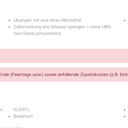
Übungen mit und ohne Hilfsmittel
Selbstrettung (ins Wasser springen + ohne Hilfe
zum Rand schwimmen)
de (Feiertage usw.) sowie anfallende Zusatzkosten (z.B. Eintri
EN
KLEBT)
Badetuch