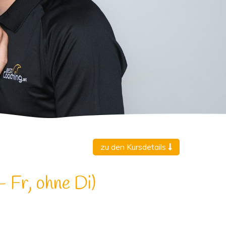
zu den Kursdetails
- Fr, ohne Di)