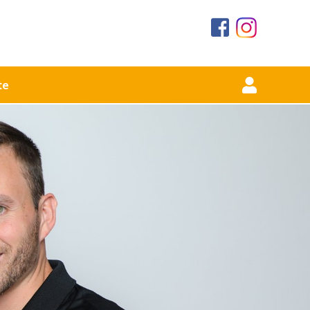
te
urse