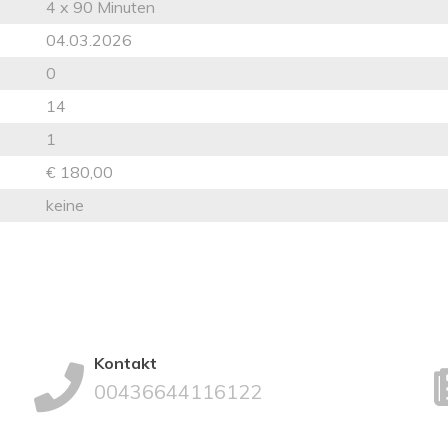
4 x 90 Minuten
04.03.2026
0
14
1
€ 180,00
keine
Kontakt
00436644116122