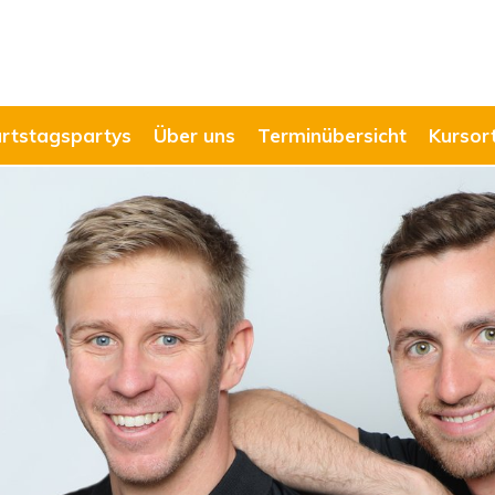
rtstagspartys
Über uns
Terminübersicht
Kursor
Schwimmkurse
zu den Kursen