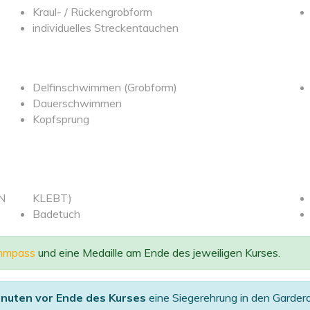
Kraul- / Rückengrobform
individuelles Streckentauchen
Delfinschwimmen (Grobform)
Dauerschwimmen
Kopfsprung
EN
KLEBT)
Badetuch
mmpass
und eine Medaille am Ende des jeweiligen Kurses.
inuten vor Ende des Kurses
eine Siegerehrung in den Garder