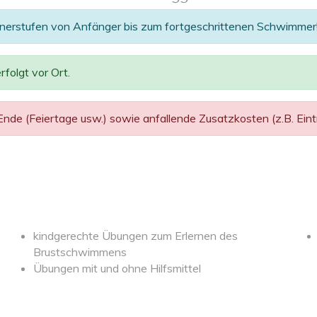
önnerstufen von Anfänger bis zum fortgeschrittenen Schwimmer
folgt vor Ort.
de (Feiertage usw.) sowie anfallende Zusatzkosten (z.B. Eintri
kindgerechte Übungen zum Erlernen des
Brustschwimmens
Übungen mit und ohne Hilfsmittel