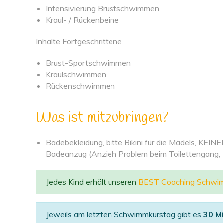
Intensivierung Brustschwimmen
Kraul- / Rückenbeine
Inhalte Fortgeschrittene
Brust-Sportschwimmen
Kraulschwimmen
Rückenschwimmen
Was ist mitzubringen?
Badebekleidung, bitte Bikini für die Mädels, KEIN
Badeanzug (Anzieh Problem beim Toilettengang,
Jedes Kind erhält unseren
BEST Coaching Schwi
Jeweils am letzten Schwimmkurstag gibt es
30 M