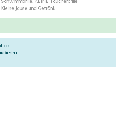
Schwimmbrille, KEINE Taucherbrille
Kleine Jause und Getränk
oben.
udieren.