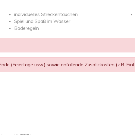
individuelles Streckentauchen
Spiel und Spaß im Wasser
Baderegeln
de (Feiertage usw.) sowie anfallende Zusatzkosten (z.B. Eintri