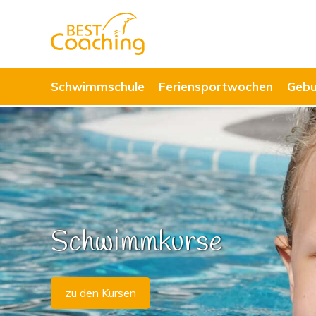
Schwimmschule
Feriensportwochen
Gebu
Schwimmkurse
zu den Kursen