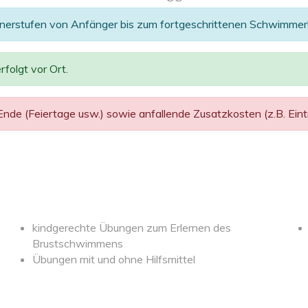
önnerstufen von Anfänger bis zum fortgeschrittenen Schwimmer
folgt vor Ort.
de (Feiertage usw.) sowie anfallende Zusatzkosten (z.B. Eintri
kindgerechte Übungen zum Erlernen des
Brustschwimmens
Übungen mit und ohne Hilfsmittel