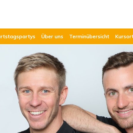
rtstagspartys
Über uns
Terminübersicht
Kursor
Schwimmkurse
zu den Kursen