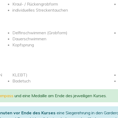
Kraul- / Rückengrobform
individuelles Streckentauchen
Delfinschwimmen (Grobform)
Dauerschwimmen
Kopfsprung
EN
KLEBT)
Badetuch
mmpass
und eine Medaille am Ende des jeweiligen Kurses.
inuten vor Ende des Kurses
eine Siegerehrung in den Garder