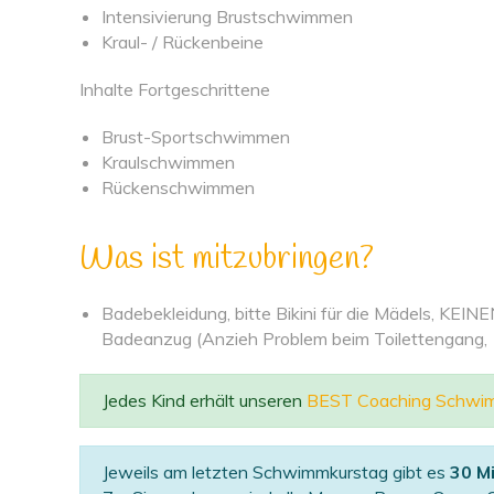
Intensivierung Brustschwimmen
Kraul- / Rückenbeine
Inhalte Fortgeschrittene
Brust-Sportschwimmen
Kraulschwimmen
Rückenschwimmen
Was ist mitzubringen?
Badebekleidung, bitte Bikini für die Mädels, KEIN
Badeanzug (Anzieh Problem beim Toilettengang,
Jedes Kind erhält unseren
BEST Coaching Schwi
Jeweils am letzten Schwimmkurstag gibt es
30 M