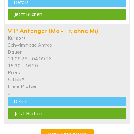
Details
Jetzt Buchen
VIP Anfänger (Mo - Fr, ohne Mi)
Kursort
Schwimmbad Amras
Dauer
31.08.26 - 04.09.26
15:30 - 16:30
Preis
€ 155
*
Freie Plätze
3
Details
Jetzt Buchen