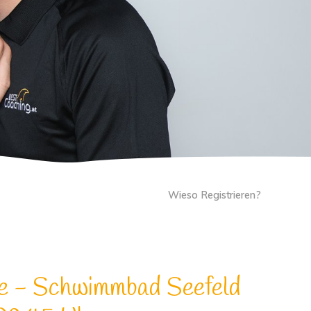
Wieso Registrieren?
le - Schwimmbad Seefeld