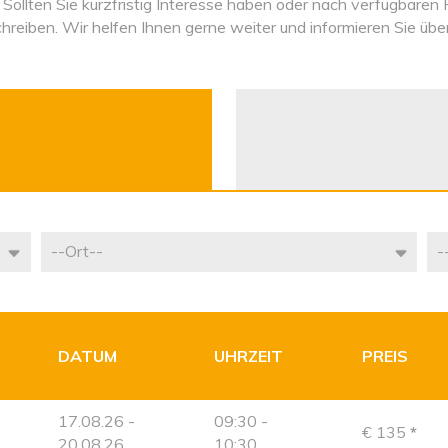
. Sollten Sie kurzfristig Interesse haben oder nach verfügbaren 
hreiben. Wir helfen Ihnen gerne weiter und informieren Sie über
DATUM
UHRZEIT
PREIS
17.08.26 -
09:30 -
€ 135
*
20.08.26
10:30