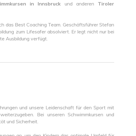
immkursen in Innsbruck
und anderen
Tiroler
ch das Best Coaching Team. Geschäftsführer Stefan
dung zum Lifesafer absolviert. Er legt nicht nur bei
rte Ausbildung verfügt.
ahrungen und unsere Leidenschaft für den Sport mit
n weiterzugeben. Bei unseren Schwimmkursen und
t und Sicherheit.
gungen an, um den Kindern das optimale Umfeld für