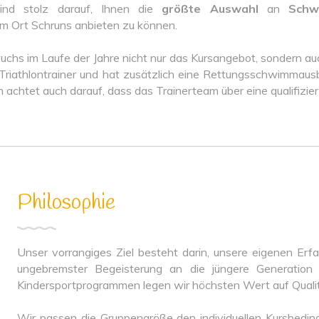
sind stolz darauf, Ihnen die
größte Auswahl
an
Schw
m Ort Schruns anbieten zu können.
hs im Laufe der Jahre nicht nur das Kursangebot, sondern au
riathlontrainer und hat zusätzlich eine Rettungsschwimmausbil
n achtet auch darauf, dass das Trainerteam über eine qualifizie
Philosophie
Unser vorrangiges Ziel besteht darin, unsere eigenen Erf
ungebremster Begeisterung an die jüngere Generatio
Kindersportprogrammen legen wir höchsten Wert auf Qualitä
Wir passen die Gruppengröße den individuellen Kursbedin