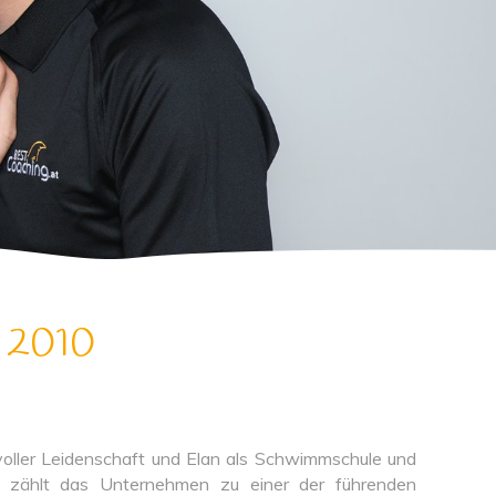
t 2010
ller Leidenschaft und Elan als Schwimmschule und
ile zählt das Unternehmen zu einer der führenden