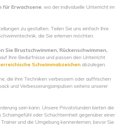
ch für Erwachsene
, wo der individuelle Unterricht im
llungen zu gestalten. Teilen Sie uns einfach Ihre
 Schwimmtechnik, die Sie erlernen möchten.
n Sie Brustschwimmen, Rückenschwimmen,
 auf Ihre Bedürfnisse und passen den Unterricht
terreichische Schwimmabzeichen
abzulegen.
e, die ihre Techniken verbessern oder auffrischen
dback und Verbesserungsimpulsen seitens unserer
rderung sein kann. Unsere Privatstunden bieten die
s Schamgefühl oder Schüchternheit gegenüber einer
n Trainer und die Umgebung kennenlernen, bevor Sie