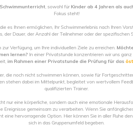
 Schwimmunterricht
, sowohl für
Kinder ab 4 Jahren als au
Fokus steht!
e es Ihnen ermöglichen, Ihr Schwimmerlebnis nach Ihren Vorste
es, der Dauer, der Anzahl der Teilnehmer oder der spezifischen
r Verfügung, um Ihre individuellen Ziele zu erreichen.
Möchte
men lernen?
In einer Privatstunde konzentrieren wir uns ganz
eit,
im Rahmen einer Privatstunde die Prüfung für das
ös
er, die noch nicht schwimmen können, sowie für Fortgeschritten
Üben stehen dabei im Mittelpunkt, begleitet von wertvollem Fee
qualifizierten Trainer.
t nur eine körperliche, sondern auch eine emotionale Herausfo
he Ereignisse gemeinsam zu verarbeiten. Wenn Sie anfängliche
ht eine hervorragende Option. Hier können Sie in aller Ruhe de
sich in das Gruppenumfeld begeben.